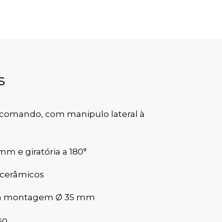
s
comando, com manipulo lateral à
mm e giratória a 180°
 cerâmicos
ara montagem Ø 35 mm
so