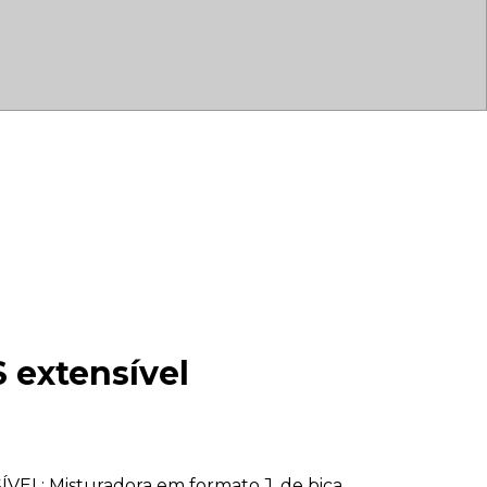
extensível
L; Misturadora em formato J, de bica