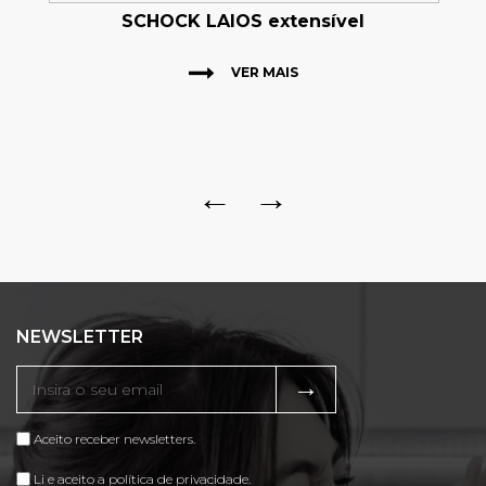
SCHOCK LAIOS extensível
VER MAIS
←
→
NEWSLETTER
→
Aceito receber newsletters.
Li e aceito a política de privacidade.