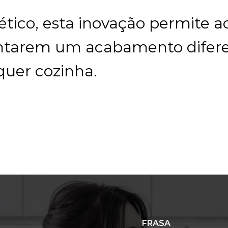
ético, esta inovação permite a
entarem um acabamento difer
quer cozinha.
FRASA